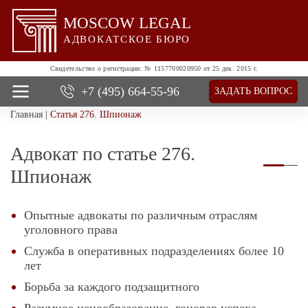
MOSCOW LEGAL
АДВОКАТСКОЕ БЮРО
Свидетельство о регистрации:
№ 1157700020950 от 25 дек. 2015 г.
+7 (495)
664-55-96
ЗАДАТЬ ВОПРОС
Главная
|
Статья 276. Шпионаж
О нас
Все услуги
Адвокат по статье 276.
Цены
Отзывы
Шпионаж
Новости и успехи
Контакты
Опытные адвокаты по различным отраслям
уголовного права
Служба в оперативных подразделениях более 10
лет
Борьба за каждого подзащитного