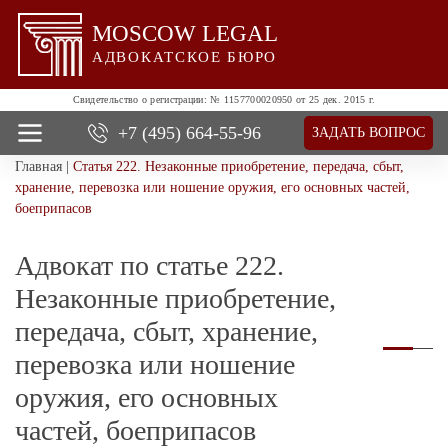
MOSCOW LEGAL
АДВОКАТСКОЕ БЮРО
Свидетельство о регистрации:
№ 1157700020950 от 25 дек. 2015 г.
+7 (495)
664-55-96
ЗАДАТЬ ВОПРОС
Главная
|
Статья 222. Незаконные приобретение, передача, сбыт,
О нас
хранение, перевозка или ношение оружия, его основных частей,
Все услуги
боеприпасов
Цены
Отзывы
Адвокат по статье 222.
Новости и успехи
Незаконные приобретение,
Контакты
передача, сбыт, хранение,
перевозка или ношение
оружия, его основных
частей, боеприпасов