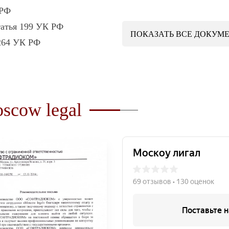
 РФ
татья 199 УК РФ
ПОКАЗАТЬ
ВСЕ ДОКУМ
 264 УК РФ
scow legal