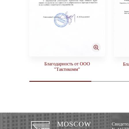
Благодарность от ООО
Бл
"Тактикомм"
MOSCOW
Свидетел