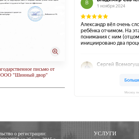
агодарственное письмо от
Благодарность от ООО "
ООО "Шинный двор"
Москоу л
УСЛУГИ
ьство о регистрации: