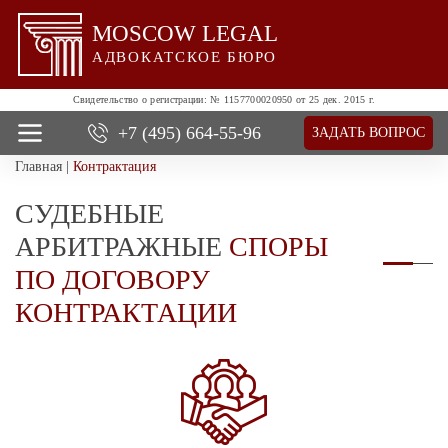
MOSCOW LEGAL
АДВОКАТСКОЕ БЮРО
Свидетельство о регистрации:
№ 1157700020950 от 25 дек. 2015 г.
+7 (495)
664-55-96
ЗАДАТЬ ВОПРОС
Главная
|
Контрактация
О нас
Все услуги
СУДЕБНЫЕ
Цены
АРБИТРАЖНЫЕ
СПОРЫ
Отзывы
ПО ДОГОВОРУ
Новости и успехи
Контакты
КОНТРАКТАЦИИ