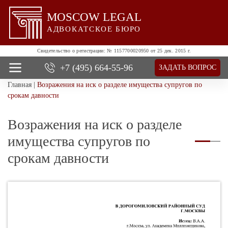
MOSCOW LEGAL
АДВОКАТСКОЕ БЮРО
Свидетельство о регистрации:
№ 1157700020950 от 25 дек. 2015 г.
+7 (495)
664-55-96
ЗАДАТЬ ВОПРОС
Главная
|
Возражения на иск о разделе имущества супругов по
О нас
срокам давности
Все услуги
Цены
Возражения на иск о разделе
Отзывы
имущества супругов по
Новости и успехи
Контакты
срокам давности