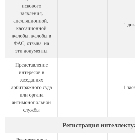
искового
заявления,
апелляционной,
—
1 докум
кассационной
жалобы, жалобы в
ФАС, отзыва на
эти документы
Представление
интересов в
заседаниях
арбитражного суда
—
1 засед
или органа
антимонопольной
службы
Регистрация интеллектуа
Регистрация в