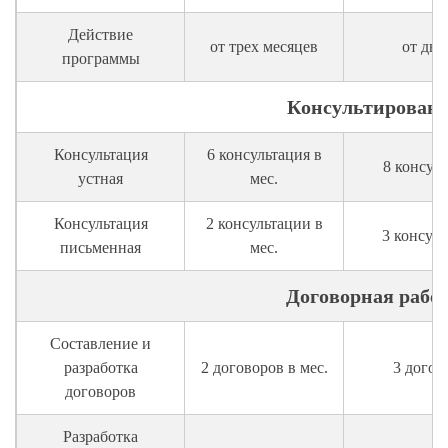
Действие
от трех месяцев
от дву
программы
Консультирован
Консультация
6 консультация в
8 консуль
устная
мес.
Консультация
2 консультации в
3 консуль
письменная
мес.
Договорная рабо
Составление и
разработка
2 договоров в мес.
3 догов
договоров
Разработка