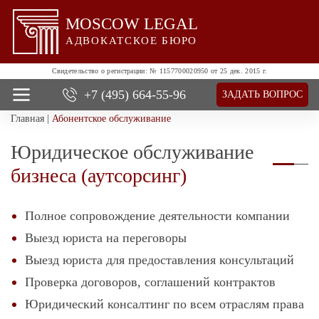
MOSCOW LEGAL
АДВОКАТСКОЕ БЮРО
Свидетельство о регистрации:
№ 1157700020950 от 25 дек. 2015 г.
+7 (495)
664-55-96
ЗАДАТЬ ВОПРОС
Главная
|
Абонентское обслуживание
О нас
Все услуги
Юридическое обслуживание
Цены
бизнеса (аутсорсинг)
Отзывы
Новости и успехи
Контакты
Полное сопровождение деятельности компании
Выезд юриста на переговоры
Выезд юриста для предоставления консультаций
Проверка договоров, соглашений контрактов
Юридический консалтинг по всем отраслям права