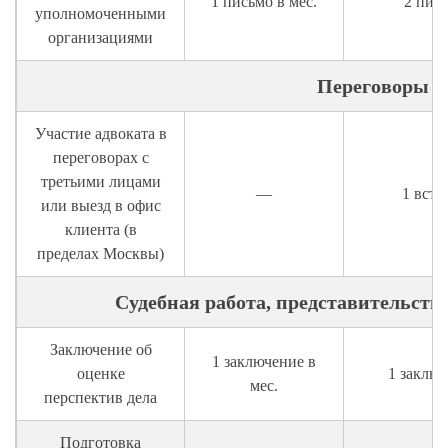
1 письмо в мес.
2 пись
уполномоченными
организациями
Переговоры
Участие адвоката в
переговорах с
третьими лицами
—
1 встр
или выезд в офис
клиента (в
пределах Москвы)
Судебная работа, представительство
Заключение об
1 заключение в
оценке
1 заключ
мес.
перспектив дела
Подготовка