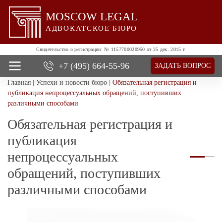
MOSCOW LEGAL
АДВОКАТСКОЕ БЮРО
Свидетельство о регистрации:
№ 1157700020950 от 25 дек. 2015 г.
+7 (495)
664-55-96
ЗАДАТЬ ВОПРОС
Главная
|
Успехи и новости бюро
|
Обязательная регистрация и
О нас
публикация непроцессуальных обращений, поступивших
Все услуги
различными способами
Цены
Обязательная регистрация и
Отзывы
Новости и успехи
публикация
Контакты
непроцессуальных
обращений, поступивших
различными способами