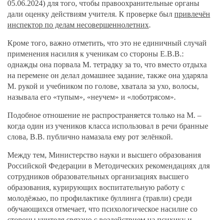
05.06.2024) для того, чтобы правоохранительные органы
дали оценку действиям учителя. К проверке был
привлечён
инспектор по делам несовершеннолетних
.
Кроме того, важно отметить, что это не единичный случай
применения насилия к ученикам со стороны Е.В.В.:
однажды она порвала М. тетрадку за то, что вместо отдыха
на перемене он делал домашнее задание, также она ударяла
М. рукой и учебником по голове, хватала за ухо, волосы,
называла его «тупым», «неучем» и «лоботрясом».
Подобное отношение не распространяется только на М. –
когда один из учеников класса использовал в речи бранные
слова, В.В. публично намазала ему рот зелёнкой.
Между тем, Министерство науки и высшего образования
Российской Федерации в Методических рекомендациях для
сотрудников образовательных организациях высшего
образования, курирующих воспитательную работу с
молодёжью, по профилактике буллинга (травли) среди
обучающихся отмечает, что психологическое насилие со
стороны учителя связано с воздействием на психику и