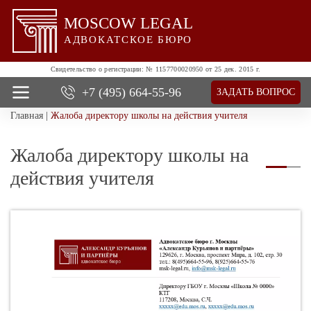
MOSCOW LEGAL
АДВОКАТСКОЕ БЮРО
Свидетельство о регистрации:
№ 1157700020950 от 25 дек. 2015 г.
+7 (495)
664-55-96
ЗАДАТЬ ВОПРОС
Главная
|
Жалоба директору школы на действия учителя
О нас
Все услуги
Жалоба директору школы на
Цены
Отзывы
действия учителя
Новости и успехи
Контакты