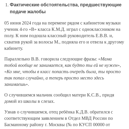
Фактические обстоятельства, предшествующие
подаче жалобы
05 июня 2024 года на перемене рядом с кабинетом музыки
ученик 4-го «В» класса К.М.Д. играл с одноклассником на
полу. К ним подошла классный руководитель Е.В.В. и,
схватив рукой за волосы М., подняла его и отвела к другому
кабинету.
Параллельно В.В. говорила следующие фразы: «
Мама
тобой вообще не занимается, как будто ты ей не нужен
»,
«
Ко мне, чтобы в класс попасть очередь была, ты просто
так попал случайно, а теперь просто место здесь
занимаешь
».
О случившемся мальчик сообщил матери К.С.В., придя
домой из школы в слезах.
Узнав о случившемся, отец ребёнка К.Д.В. обратился с
соответствующим заявлением в Отдел МВД России по
Басманному району г. Москвы (№ по КУСП 00000 от