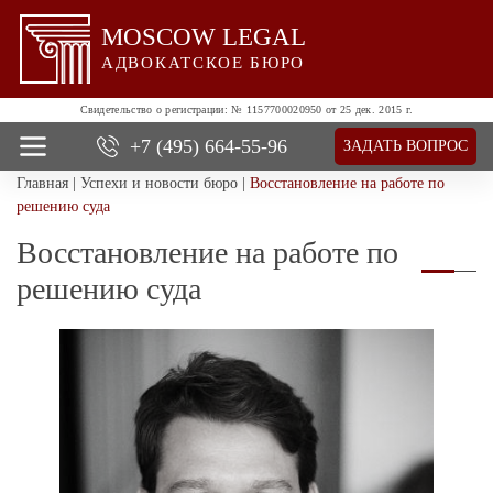
MOSCOW LEGAL
АДВОКАТСКОЕ БЮРО
Свидетельство о регистрации:
№ 1157700020950 от 25 дек. 2015 г.
+7 (495)
664-55-96
ЗАДАТЬ ВОПРОС
Главная
|
Успехи и новости бюро
|
Восстановление на работе по
О нас
решению суда
Все услуги
Восстановление на работе по
Цены
Отзывы
решению суда
Новости и успехи
Контакты