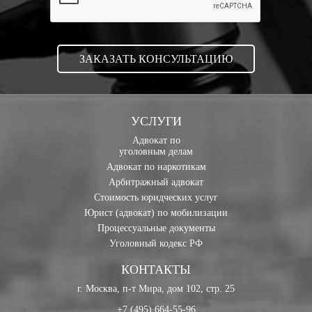
УСЛУГИ
Адвокат по
уголовным делам
Адвокат по наркотикам
Арбитражный адвокат
Стоимость юридческих услуг
Юрист (адвокат) по мобилизации
Процессуальные документы
Уголовный кодекс РФ
КОНТАКТЫ
г. Москва, п-т Мира, дом 102, стр. 25
+7 (495) 664-55-96