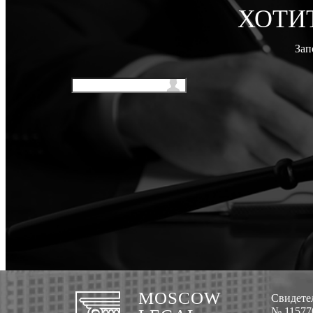
ХОТИ
Зап
MOSCOW
Свидетел
№ 115770