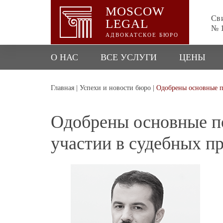
MOSCOW
Сви
LEGAL
№ 1
АДВОКАТСКОЕ БЮРО
О НАС
ВСЕ УСЛУГИ
ЦЕНЫ
Главная
|
Успехи и новости бюро
|
Одобрены основные п
Одобрены основные п
участии в судебных п