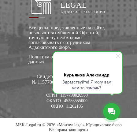
LEGAL
АДВОКАТСКОЕ БЮРО
Все цены, представленные на сайте,
не являются публичной Офертой,
точную цену необходимо
согласовывать с сотрудником
Адвокатского бюро.
Политика обработки персональных
данных
Курьянов Александр
Свидетельство о регистрации:
Здравствуйте! Я могу вам
№ 1157700020950 от 25 дек. 2015 г.
чем-то помочь?
КПП
770901001
ОГРН
1157700020950
ОКАТО
45286555000
ОКПО
11262105
MSK-Legal.ru © 2026 «Moscow legal» Юридическое бюро
Все права защищены