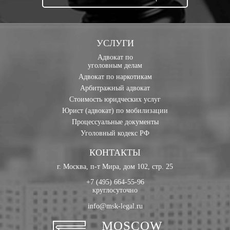
УСЛУГИ
Адвокат по
уголовным делам
Адвокат по наркотикам
Арбитражный адвокат
Стоимость юридческих услуг
Юрист (адвокат) по мобилизации
Процессуальные документы
Уголовный кодекс РФ
КОНТАКТЫ
г. Москва, п-т Мира, дом 102, стр. 25
+7 (495) 664-55-96
круглосуточно
info@msk-legal.ru
MOSCOW