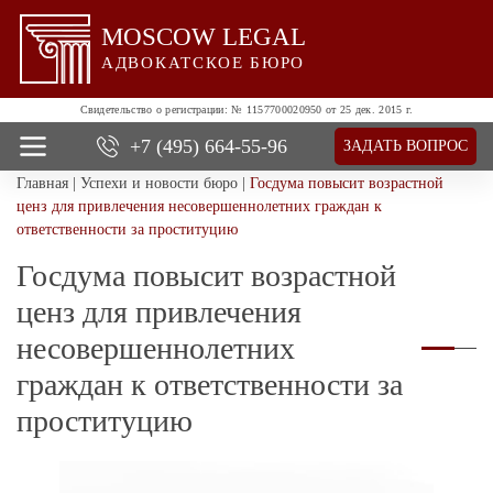
MOSCOW LEGAL
АДВОКАТСКОЕ БЮРО
Свидетельство о регистрации:
№ 1157700020950 от 25 дек. 2015 г.
+7 (495)
664-55-96
ЗАДАТЬ ВОПРОС
Главная
|
Успехи и новости бюро
|
Госдума повысит возрастной
О нас
ценз для привлечения несовершеннолетних граждан к
Все услуги
ответственности за проституцию
Цены
Госдума повысит возрастной
Отзывы
Новости и успехи
ценз для привлечения
Контакты
несовершеннолетних
граждан к ответственности за
проституцию