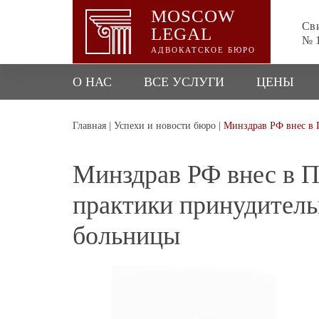
MOSCOW
Сви
LEGAL
№ 1
АДВОКАТСКОЕ БЮРО
О НАС
ВСЕ УСЛУГИ
ЦЕНЫ
Главная
|
Успехи и новости бюро
|
Минздрав РФ внес в 
Минздрав РФ внес в П
практики принудитель
больницы