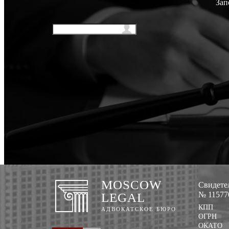
Зап
MOSCOW
Свидетел
№ 115770
LEGAL
КПП
АДВОКАТСКОЕ БЮРО
ОГРН
ОКАТО