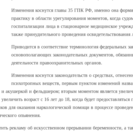
Изменения коснутся главы 35 ГПК РФ, именно она форм
практику в области урегулирования моментов, когда суд
госпитализации лица в стационарное медицинское учрежд
также принудительного проведения освидетельствования л
Приводится в соответствие терминология федеральных за
основополагающих законодательных документов, обязанн
деятельности правоохранительных органов.
Изменения коснутся законодательств о средствах, отнесен
психотропных веществ, первым пунктом изменений назв
о и акушеркой и фельдшером; вторым моментом является увелич
величить возраст с 16 лет до 18, когда будет предоставляться
ков для оказания наркологической помощи в процессе проведе
ического опьянения.
тить рекламу об искусственном прерывании беременности, а т