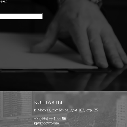
ремя
КОНТАКТЫ
г. Москва, п-т Мира, дом 102, стр. 25
+7 (495) 664-55-96
круглосуточно