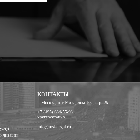
КОНТАКТЫ
г. Москва, п-т Мира, дом 102, стр. 25
+7 (495) 664-55-96
круглосуточно
info@msk-legal.ru
услуг
билизации