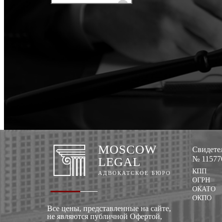
MOSCOW
Свидетел
№ 115770
LEGAL
КПП
АДВОКАТСКОЕ БЮРО
ОГРН
ОКАТО
ОКПО
Все цены, представленные на сайте,
не являются публичной Офертой,