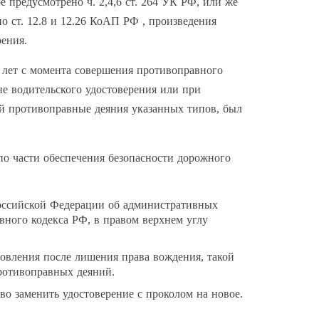
 предусмотрено ч. 2,4,6 ст. 264 УК РФ, или же
о ст. 12.8 и 12.26 КоАП РФ , произведения
рения.
 лет с момента совершения противоправного
е водительского удостоверения или при
й противоправные деяния указанных типов, был
 по части обеспечения безопасности дорожного
Российской Федерации об административных
вного кодекса РФ, в правом верхнем углу
новления после лишения права вождения, такой
противоправных деяний.
о заменить удостоверение с проколом на новое.