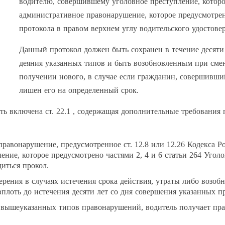
водителю, совершившему уголовное преступление, которое
административное правонарушение, которое предусмотрен
протокола в правом верхнем углу водительского удостове
Данный протокол должен быть сохранен в течение десяти
деяния указанных типов и быть возобновленным при смен
получении нового, в случае если гражданин, совершивши
лишен его на определенный срок.
ыть включена ст. 22.1 , содержащая дополнительные требования
равонарушение, предусмотренное ст. 12.8 или 12.26 Кодекса 
ние, которое предусмотрено частями 2, 4 и 6 статьи 264 Уголо
иться прокол.
рения в случаях истечения срока действия, утраты либо возоб
вплоть до истечения десяти лет со дня совершения указанных 
 вышеуказанных типов правонарушений, водитель получает прав