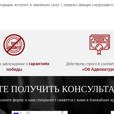
порядок вступит в законную силу с первого января следующего 
в заблуждение о
гарантиях
Действуем строго в соотве
победы
«Об Адвокатур
ТЕ ПОЛУЧИТЬ КОНСУЛЬТ
олните форму и наш специалист свяжется с вами в ближайшее в