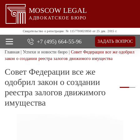
MOSCOW LEGAL
АДВОКАТСКОЕ БЮРО
Свидетельство о регистрации:
№ 1157700020950 от 25 дек. 2015 г.
+7 (495)
664-55-96
ЗАДАТЬ ВОПРОС
Главная
|
Успехи и новости бюро
|
Совет Федерации все же одобрил
О нас
закон о создании реестра залогов движимого имущества
Все услуги
Совет Федерации все же
Цены
Отзывы
одобрил закон о создании
Новости и успехи
реестра залогов движимого
Контакты
имущества